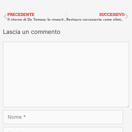
PRECEDENTE
SUCCESSIVO
Il ritorno di De Tomaso: la rinascita della P72 e il design anni ’60
Restauro carrozzeria: come eliminare la ruggine e proteggere il metallo
Lascia un commento