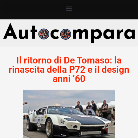
Il ritorno di De Tomaso: la
rinascita della P72 e il design
anni ’60