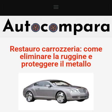
Restauro carrozzeria: come
eliminare la ruggine e
proteggere il metallo