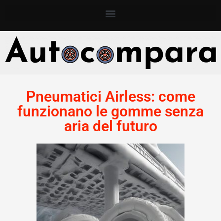
Pneumatici Airless: come
funzionano le gomme senza
aria del futuro