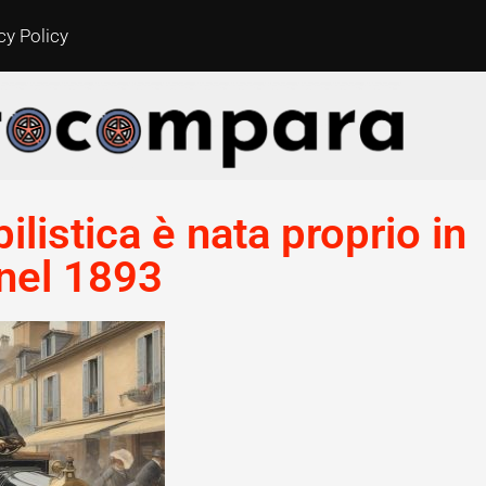
cy Policy
listica è nata proprio in
 nel 1893