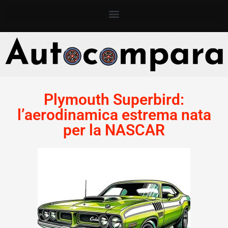
Plymouth Superbird:
l’aerodinamica estrema nata
per la NASCAR