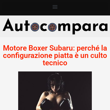
Motore Boxer Subaru: perché la
configurazione piatta è un culto
tecnico