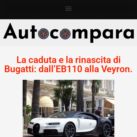
La caduta e la rinascita di
Bugatti: dall’EB110 alla Veyron.