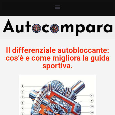
Il differenziale autobloccante:
cos’è e come migliora la guida
sportiva.