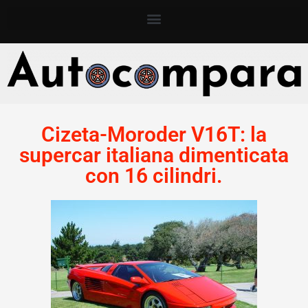
Cizeta-Moroder V16T: la
supercar italiana dimenticata
con 16 cilindri.