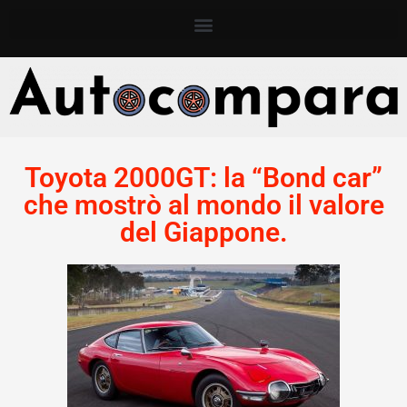
Toyota 2000GT: la “Bond car”
che mostrò al mondo il valore
del Giappone.