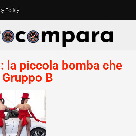
cy Policy
: la piccola bomba che
l Gruppo B