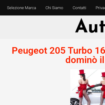
Selezione Marca
Chi Siamo
Contatti
Priva
Peugeot 205 Turbo 16
dominò i