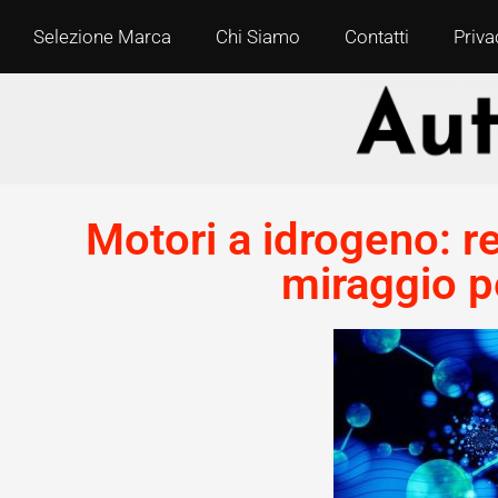
Selezione Marca
Chi Siamo
Contatti
Priva
Motori a idrogeno: r
miraggio pe