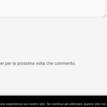
ser per la prossima volta che commento.
iore esperienza sul nostro sito. Se continui ad utilizzare questo sito noi
ara.it - CTAWEB Srls - P.IVA 04201890615