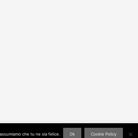
 assumiamo che tu ne sia felice.
Ok
Cookie Policy