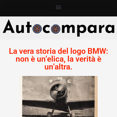
La vera storia del logo BMW:
non è un’elica, la verità è
un’altra.