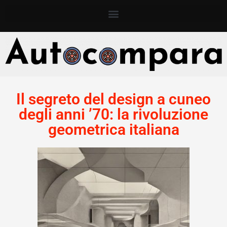
Il segreto del design a cuneo
degli anni ’70: la rivoluzione
geometrica italiana