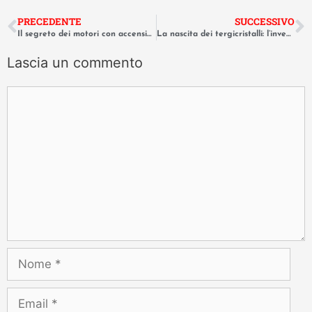
PRECEDENTE
SUCCESSIVO
Il segreto dei motori con accensione a compressione di carica omogenea HCCI
La nascita dei tergicristalli: l’invenzione geniale di Mary Anderson nel 1903
Lascia un commento