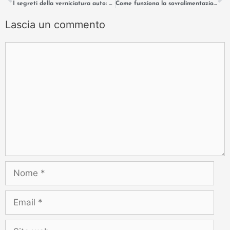
I segreti della verniciatura auto: dal monostrato al triplo strato.
Come funziona la sovralimentazione sequenziale: il caso della Supra.
Lascia un commento