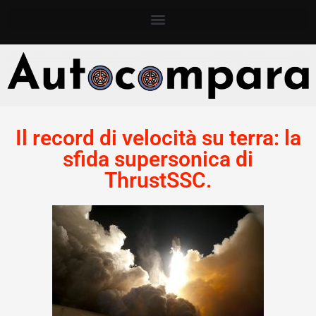
Il record di velocità su terra: la
sfida supersonica di
ThrustSSC.