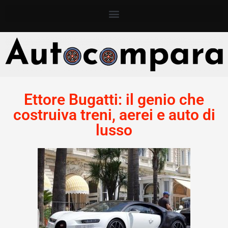
Ettore Bugatti: il genio che
costruiva treni, aerei e auto di
lusso