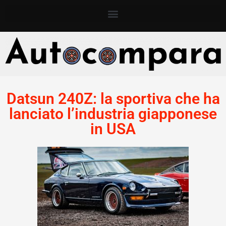
Datsun 240Z: la sportiva che ha
lanciato l’industria giapponese
in USA