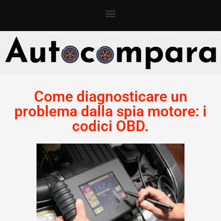
Come diagnosticare un
problema dalla spia motore: i
codici OBD.