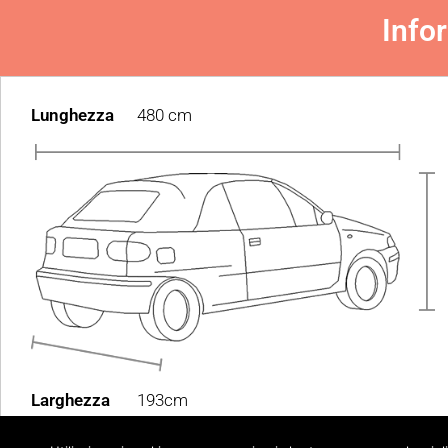
Info
Lunghezza
480 cm
Larghezza
193cm