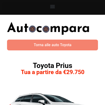
Torna alle auto Toyota
Toyota Prius
Tua a partire da €29.750