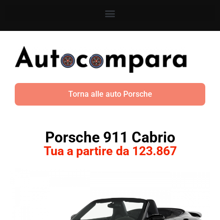
Torna alle auto Porsche
Porsche 911 Cabrio
Tua a partire da 123.867​