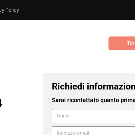
cy Policy
Tor
Richiedi informazion
4
Sarai ricontattato quanto prim