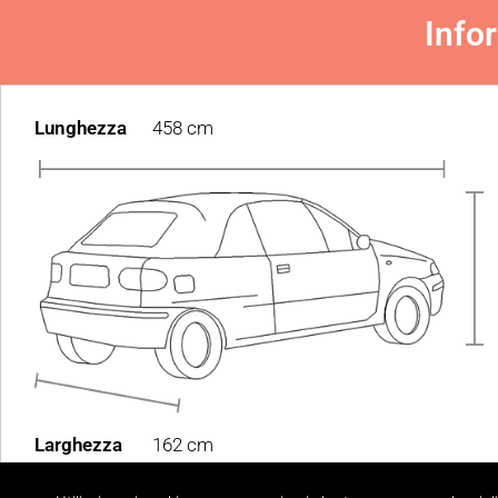
Info
Lunghezza
458 cm
Larghezza
162 cm