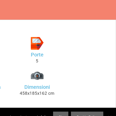
Porte
5
a
Dimensioni
458x185x162 cm