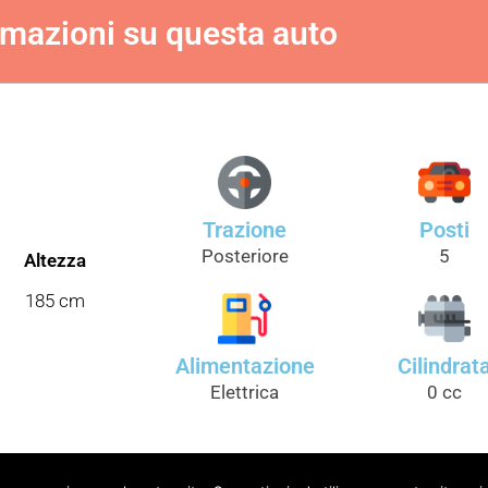
rmazioni su questa auto
Trazione
Posti
Posteriore
5
Altezza
185 cm
Alimentazione
Cilindrat
Elettrica
0 cc