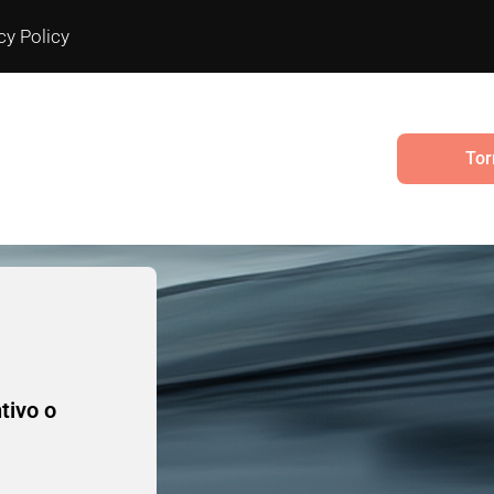
cy Policy
Tor
ntivo o