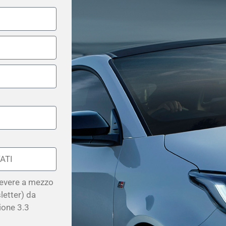
cevere a mezzo
etter) da
ione 3.3