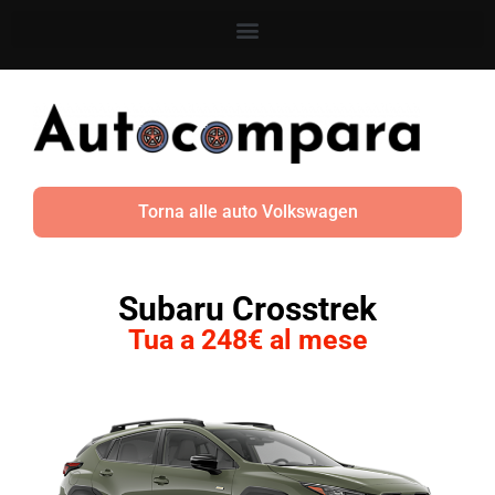
Torna alle auto Volkswagen
Subaru Crosstrek
Tua a 248€ al mese