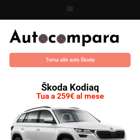
Torna alle auto Škoda
Škoda Kodiaq
Tua a 259€ al mese