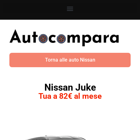
Torna alle auto Nissan
Nissan Juke
Tua a 82€ al mese