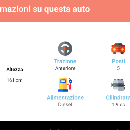
rmazioni su questa auto
Trazione
Posti
Anteriore
5
Altezza
161 cm
Alimentazione
Cilindrat
Diesel
1.9 cc