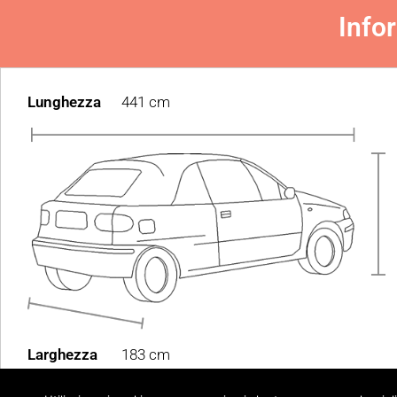
Info
Lunghezza
441 cm
Larghezza
183 cm