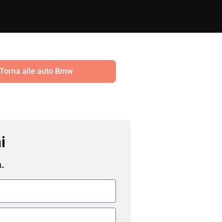
Torna alle auto Bmw
i
a.