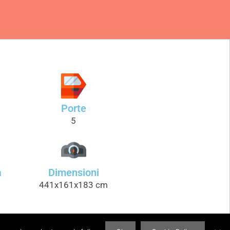
Porte
5
a
Dimensioni
441x161x183 cm