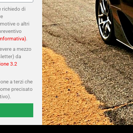
 richiedo di
ve
motive o altri
 preventivo
'informativa)
.
cevere a mezzo
etter) da
ione 3.2
one a terzi che
 come precisato
tivo).