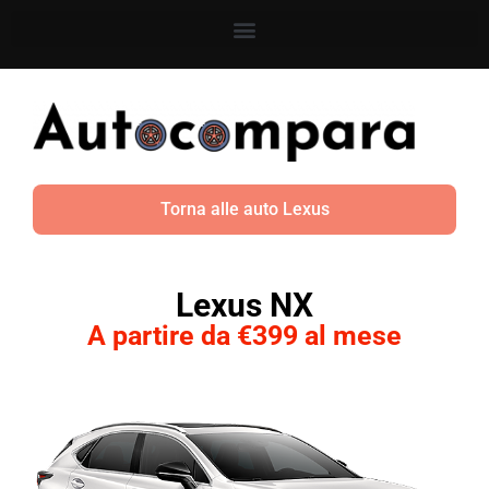
Torna alle auto Lexus
Lexus NX
A partire da €399 al mese