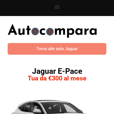
Torna alle auto Jaguar
Jaguar E-Pace
Tua da €300 al mese