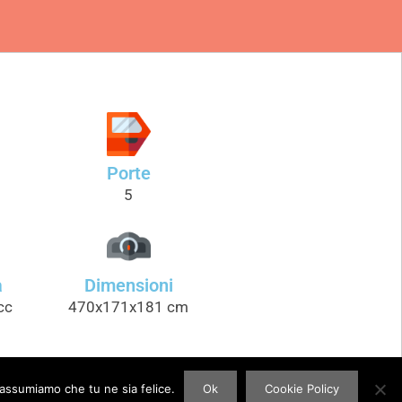
Porte
5
a
Dimensioni
cc
470x171x181 cm
 assumiamo che tu ne sia felice.
Ok
Cookie Policy