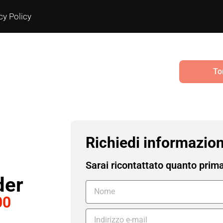
cy Policy
To
Richiedi informazion
Sarai ricontattato quanto prim
der
00