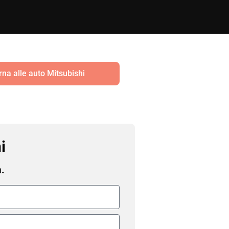
rna alle auto Mitsubishi
i
a.