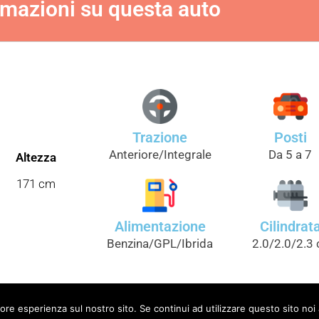
rmazioni su questa auto
Trazione
Posti
Anteriore/Integrale
Da 5 a 7
Altezza
171 cm
Alimentazione
Cilindrat
Benzina/GPL/Ibrida
2.0/2.0/2.3 
iore esperienza sul nostro sito. Se continui ad utilizzare questo sito noi
ara.it - CTAWEB Srls - P.IVA 04201890615