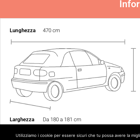
Info
Lunghezza
470 cm
Larghezza
Da 180 a 181 cm
Utilizziamo i cookie per essere sicuri che tu possa avere la migl
© Autocomp