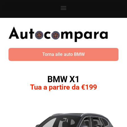
Torna alle auto BMW
BMW X1
Tua a partire da €199